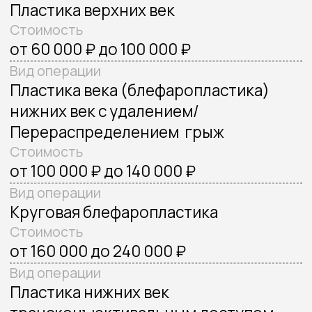
Связаться со мной
8 (983) 304-33-04
konstantinpopov92@mail.ru
Навигация