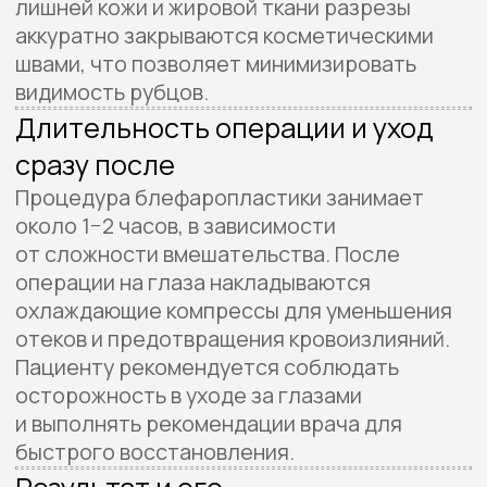
Реабилитация
Выписка и первые дни после
операции
Пациент может вернуться домой уже в день
проведения блефаропластики верхних век,
если процедура прошла без осложнений.
Легкий дискомфорт, отеки
и незначительные синяки в области глаз —
нормальные последствия операции,
которые снимаются с помощью
назначенных врачом обезболивающих
и охлаждающих компрессов.
Ранний восстановительный
период
Ранний восстановительный период
занимает около 7−10 дней. Швы обычно
снимаются через 5−7 дней. В этот период
важно следовать рекомендациям врача:
избегать физических нагрузок, не тереть
глаза и не напрягать область вокруг век.
Необходимо ограничить активность,