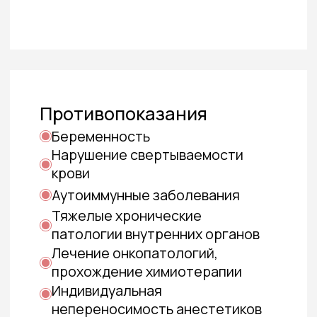
Как
проходит
операция
Подготовка к операции
Процедура блефаропластики начинается
с тщательной подготовки зоны операции.
Пластический хирург дезинфицирует
область век и наносит разметку, обозначая
места будущих разрезов и участков кожи,
подлежащих удалению. Операция
проводится под общей или местной
анестезией.