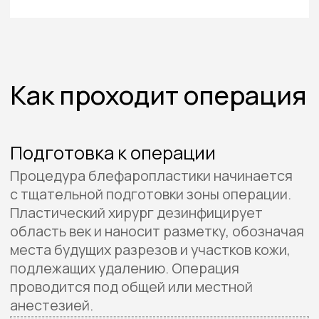
Процедура блефаропластики занимает
около 1−2 часов, в зависимости
от сложности вмешательства. После
операции на глаза накладываются
охлаждающие компрессы для уменьшения
отеков и предотвращения кровоизлияний.
Пациенту рекомендуется соблюдать
осторожность в уходе за глазами
и выполнять рекомендации врача для
быстрого восстановления.
Результат и его
продолжительность
Блефаропластика обеспечивает
долгосрочные результаты, возвращая
молодость и свежесть взгляду, а также
устраняя физический дискомфорт,
связанный с нависанием век.