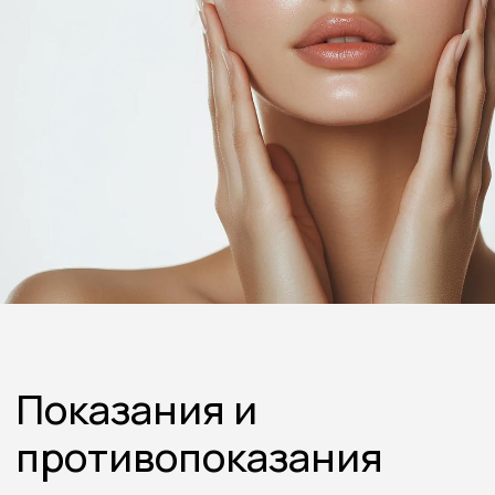
Показания
и
противопоказания
к
проведению
процедуры
Показания
Избыток кожи века
Дряблость кожи
Эффект «тяжелого взгляда»
Перекрытие полей зрения из-за
провисания века
Опущенное веко, нависание
кожи на область роста ресниц