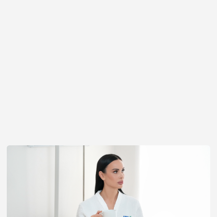
[
FAQ
]
Всё, что пациенты хотят
знать перед
блефаропластикой