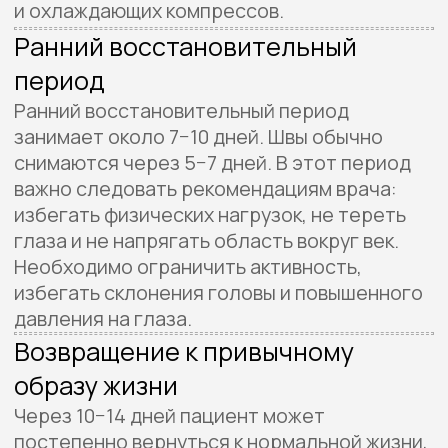
Стоимость
Вид операции
Пластика верхних век
Стоимость
от 60 000 ₽ до 100 000 ₽
Вид операции
Пластика века (блефаропластика)
нижних век с удалением/
Перераспределением грыж
Стоимость
от 100 000 ₽ до 140 000 ₽
Вид операции
Круговая блефаропластика
Стоимость
от 160 000 до 240 000 ₽
Вид операции
Пластика нижних век
трансконъюктивальным доступом
Стоимость
от 100 000 ₽ до 140 000 ₽
Вид операции