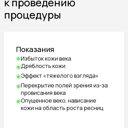
Противопоказания
Беременность
Нарушение свертываемости
крови
Аутоиммунные заболевания
Тяжелые хронические
патологии внутренних органов
Лечение онкопатологий,
прохождение химиотерапии
Индивидуальная
непереносимость анестетиков
Инфекционные заболевания