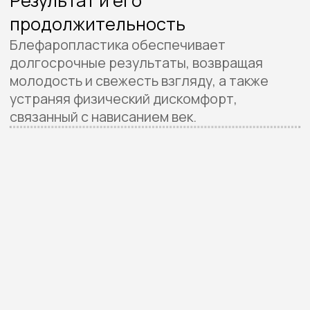
избегать склонения головы и повышенного
давления на глаза.
Возвращение к привычному
образу жизни
Через 10−14 дней пациент может
постепенно вернуться к нормальной жизни,
однако рекомендуется избегать занятий
спортом и посещения бани или сауны
до полного заживления тканей. Синяки
и отеки начинают сходить уже через
первую неделю, и в течение месяца глаза
выглядят значительно свежее и моложе.
Окончательные результаты
Окончательные результаты
блефаропластики становятся видны через
2−3 месяца, когда ткани полностью
заживают, отеки спадают, а взгляд
приобретает более открытый
и отдохнувший вид.