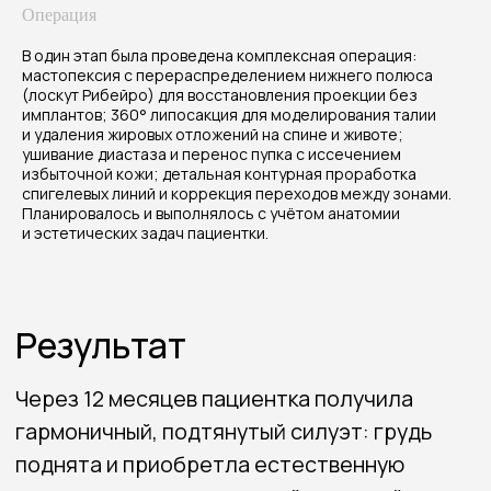
брюшной стенки восстановлена, объём
Операция
жировых отложений уменьшен, пропорции
тела сбалансированы. Пациентка отмечает
В один этап была проведена комплексная операция:
повышение уверенности и комфорт
мастопексия с перераспределением нижнего полюса
(лоскут Рибейро) для восстановления проекции без
в одежде и повседневной жизни.
имплантов; 360° липосакция для моделирования талии
и удаления жировых отложений на спине и животе;
Стоимость процедуры
ушивание диастаза и перенос пупка с иссечением
избыточной кожи; детальная контурная проработка
от 250 000 до 350 000₽
спигелевых линий и коррекция переходов между зонами.
Планировалось и выполнялось с учётом анатомии
и эстетических задач пациентки.