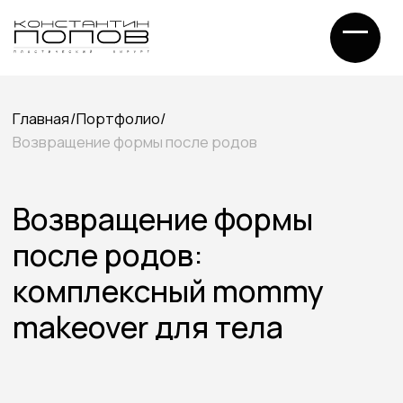
Главная
/
Портфолио
/
Возвращение формы после родов
Возвращение формы
после родов:
комплексный mommy
makeover для тела
и груди