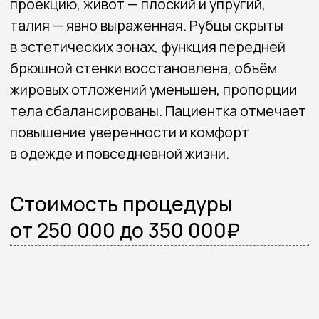
Связаться со мной
8 (983) 304-33-04
konstantinpopov92@mail.ru
Навигация
Портфолио
Обо мне
Услуги
Отзывы
Прайс
Акции
Блог
Контакты
Записаться на консультацию