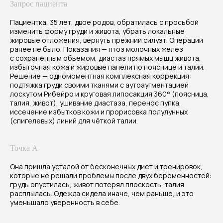
Запрос пациента
Пациентка, 35 лет, двое родов, обратилась с просьбой
изменить форму груди и живота, убрать локальные
жировые отложения, вернуть прежний силуэт. Операций
ранее не было. Показания — птоз молочных желёз
с сохранённым объёмом, диастаз прямых мышц живота,
избыточная кожа и жировые панели по пояснице и талии.
Решение — одномоментная комплексная коррекция:
подтяжка груди своими тканями с аутоаугментацией
лоскутом Рибейро и круговая липосакция 360° (поясница,
талия, живот), ушивание диастаза, перенос пупка,
иссечение избытков кожи и прорисовка полулунных
(спигелевых) линий для чёткой талии.
Результат
Точка А
Через 12 месяцев пациентка получила
Она пришла усталой от бесконечных диет и тренировок,
гармоничный, подтянутый силуэт: грудь
которые не решали проблемы после двух беременностей:
поднята и приобретла естественную
грудь опустилась, живот потерял плоскость, талия
проекцию, живот — плоский и упругий,
расплылась. Одежда сидела иначе, чем раньше, и это
уменьшало уверенность в себе.
талия — явно выраженная. Рубцы скрыты
в эстетических зонах, функция передней