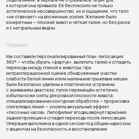
к которой она привыкла. Её беспокоило не только
Через 6 месяцев пациентка вернулась к
эстетическое несовершенство, но и ощущение, что тело
активной жизни с заметно изменённым
«не отвечает» на вложенные усилия. Желание было
силуэтом: живот стал плоским и упругим,
конкретным — плоский живот и чёткая талия, но без риска
талия — выраженной, переходы между
и с натуральным видом.
зонами — плавными. Рубцы расположены в
эстетичных местах и уже светлеют;
Операция
функция передней брюшной стенки
восстановлена, дискомфорт исчез.
Мы составили персонализированный план: липосакция
Липофилинг ягодиц добавил объёма и
360° — чтобы убрать «фартук», вылепить талию и сгладить
сделал профиль более сбалансированным.
переходы между спиной и животом; при
Пациентка отмечает, что теперь одежда
интраоперационной оценке обнаруженные участки
слабости белой линии и/или маленькие грыжевые мешки
сидит как раньше, тренировки приносят
были безопасно удалены и пластически устранены
удовольствие, а уверенность в себе
с ушиванием диастаза; пупок перемещён эстетично,
вернулась.
избытки кожи сняты для ровной плоскости живота;
специализированная контурная обработка — прорисовка
Стоимость процедуры
спигелевых линий — усилила визуальный эффект
от 350 000 до 420 000₽
«песочных часов». Липофилинг ягодиц вернул гармонию
задней проекции и сгладил переходы после липосакции.
Операция выполнена в одной сессии под общим наркозом
с акцентом на безопасность и восстановление.