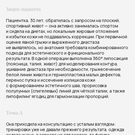
Запрос пациента
Пациентка, 30 лет, обратилась с запросом на плоский,
спортивный живот — она активно занималась спортом
и сидела на диетах, но локальные жировые отложения
и избытки кожи не поддавались коррекции. При первичной
оценке явной грыжи и выраженного диастаза
не выявлялось, но анатомия требовала комбинированного
подхода для эстетического и функционального
результата. В одной операции выполнена 360° липосакция
(поясница, талия, живот) для моделирования контура,
ушивание диастаза при необходимости, грыжесечение
белой линии живота и герниопластика малых дефектов,
перенос пупка и иссечение излишков кожи
с формированием эстетичного шва, прорисовка
полулунных (спигелевых) линий для чёткой талии, а также
липофилинг ягодиц для гармонизации пропорций.
Точка А
Она приходила на консультацию с усталым взглядом:
Результат
тренировки уже не давали прежнего результата, одежда
сидела иначе, в зеркале не отражалась та фигура,