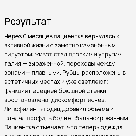
Связаться со мной
8 (983) 304-33-04
konstantinpopov92@mail.ru
Навигация
Портфолио
Обо мне
Услуги
Отзывы