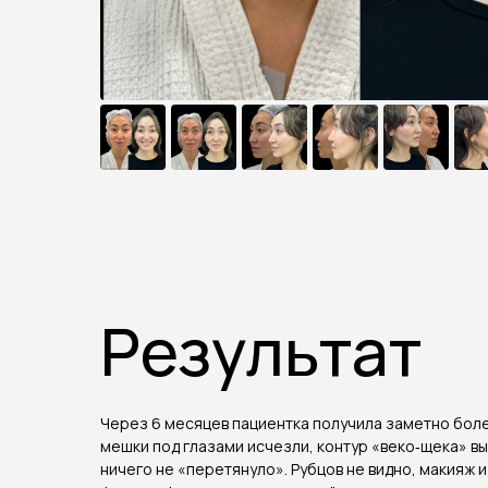
Результат
Через 6 месяцев пациентка получила заметно боле
мешки под глазами исчезли, контур «веко‑щека» в
ничего не «перетянуло». Рубцов не видно, макияж и