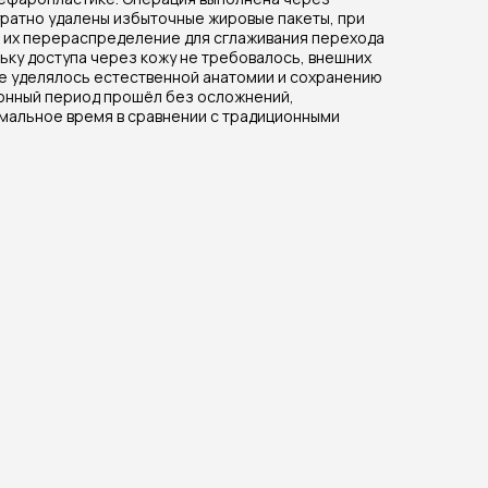
уратно удалены избыточные жировые пакеты, при
их перераспределение для сглаживания перехода
ьку доступа через кожу не требовалось, внешних
ие уделялось естественной анатомии и сохранению
онный период прошёл без осложнений,
мальное время в сравнении с традиционными