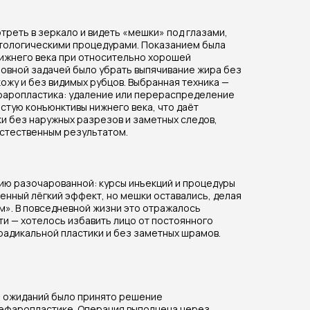
отреть в зеркало и видеть «мешки» под глазами,
тологическими процедурами. Показанием была
ижнего века при относительно хорошей
новной задачей было убрать выпячивание жира без
ожу и без видимых рубцов. Выбранная техника —
фаропластика: удаление или перераспределение
стую конъюнктивы нижнего века, что даёт
и без наружных разрезов и заметных следов,
естественным результатом.
ию разочарованной: курсы инъекций и процедуры
менный лёгкий эффект, но мешки оставались, делая
м». В повседневной жизни это отражалось
ти — хотелось избавить лицо от постоянного
радикальной пластики и без заметных шрамов.
 ожиданий было принято решение
ефаропластике. Операция выполнена через