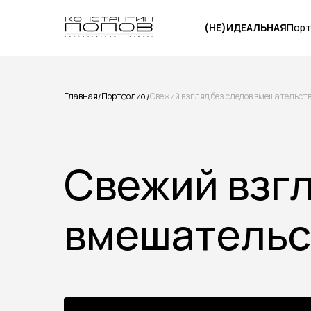
(НЕ)ИДЕАЛЬНАЯ
Пор
Главная
Портфолио
Свежий взгляд без следов вмешательст
/
/
Свежий взгл
вмешательс