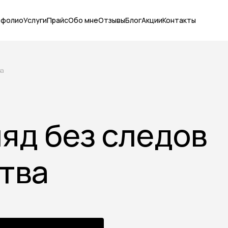
тфолио
Услуги
Прайс
Обо мне
Отзывы
Блог
Акции
Контакты
ва
яд без следов
тва