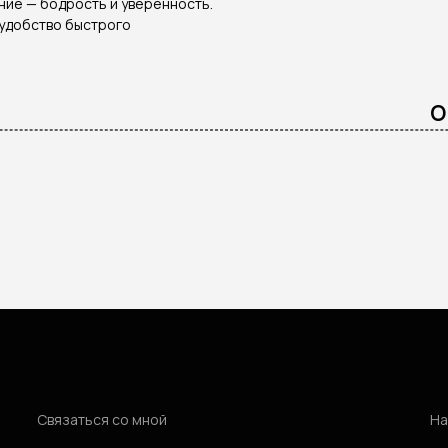
ние — бодрость и уверенность.
 удобство быстрого
о
Связаться со мной
На