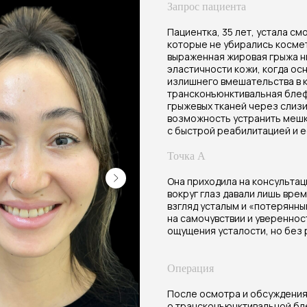
Запрос пациента
Пациентка, 35 лет, устала см
которые не убирались косме
выраженная жировая грыжа н
эластичности кожи, когда ос
излишнего вмешательства в к
трансконъюнктивальная бле
грыжевых тканей через слизи
возможность устранить мешк
с быстрой реабилитацией и 
Точка А
Она приходила на консультац
вокруг глаз давали лишь вре
взгляд усталым и «потерянны
на самочувствии и увереннос
ощущения усталости, но без 
Операция
После осмотра и обсуждения
о трансконъюнктивальной бл