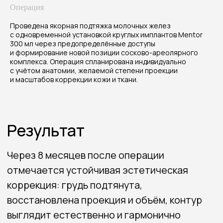
Пациентка довольна формой и ощущением
Операция
уверенности в внешнем виде.
Проведена якорная подтяжка молочных желез
с одновременной установкой круглых имплантов Mentor
Стоимость процедуры
300 мл через предопределённые доступы
от 350 000 до 420 000₽
и формирование новой позиции сосково-ареолярного
комплекса. Операция спланирована индивидуально
с учётом анатомии, желаемой степени проекции
и масштабов коррекции кожи и ткани.
Связаться со мной