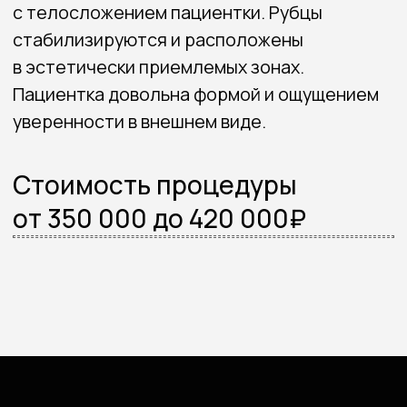
8 (983) 304-33-04
konstantinpopov92@mail.ru
Навигация
Портфолио
Обо мне
Услуги
Отзывы
Прайс
Акции
Блог
Контакты
Записаться на консультацию
Политика конфиденциальности