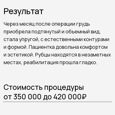
Связаться со мной
8 (983) 304-33-04
konstantinpopov92@mail.ru
Навигация
Портфолио
Обо мне
Услуги
Отзывы
Прайс
Акции