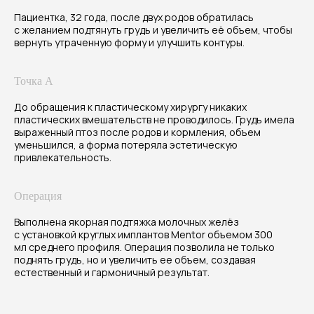
Пациентка, 32 года, после двух родов обратилась
с желанием подтянуть грудь и увеличить её объем, чтобы
вернуть утраченную форму и улучшить контуры.
Результат
Точка А
Через месяц после операции грудь
приобрела подтянутый и объемный вид,
До обращения к пластическому хирургу никаких
пластических вмешательств не проводилось. Грудь имела
стала упругой, с естественными контурами
выраженный птоз после родов и кормления, объем
и формой. Пациентка довольна комфортом
уменьшился, а форма потеряла эстетическую
и эстетикой. Рубцы находятся в незаметных
привлекательность.
местах, реабилитация прошла гладко.
Операция
Стоимость процедуры
Выполнена якорная подтяжка молочных желёз
от 350 000 до 420 000₽
с установкой круглых имплантов Mentor объемом 300
мл среднего профиля. Операция позволила не только
поднять грудь, но и увеличить ее объем, создавая
естественный и гармоничный результат.