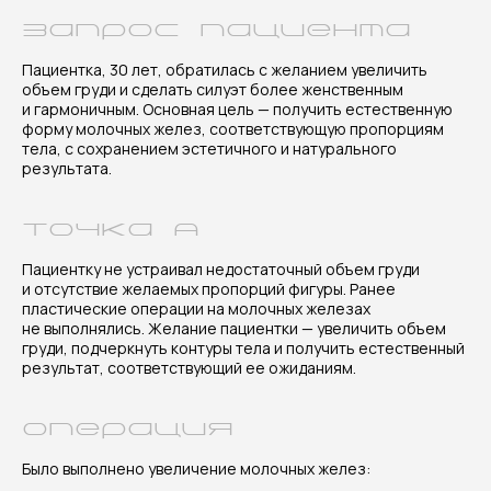
Запрос пациента
Пациентка, 30 лет, обратилась с желанием увеличить
объем груди и сделать силуэт более женственным
и гармоничным. Основная цель — получить естественную
форму молочных желез, соответствующую пропорциям
тела, с сохранением эстетичного и натурального
результата.
Точка А
Результат
Пациентку не устраивал недостаточный объем груди
Через 3 месяца после операции
и отсутствие желаемых пропорций фигуры. Ранее
отмечается положительная динамика
пластические операции на молочных железах
восстановления: грудь приобрела более
не выполнялись. Желание пациентки — увеличить объем
выраженный объем и гармоничную форму,
груди, подчеркнуть контуры тела и получить естественный
контуры стали женственными
результат, соответствующий ее ожиданиям.
и пропорциональными фигуре. Импланты
выглядят естественно, а результат
Операция
соответствует эстетическим ожиданиям
пациентки. Пациентка довольна
Было выполнено увеличение молочных желез:
изменениями и отмечает повышение