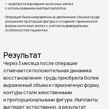
— эндопротезирование молочных желез
уверенности в своем внешнем виде.
с использованием имплантов Motiva.
Операция была направлена на увеличение объема груди,
улучшение пропорций фигуры и создание гармоничной
формы молочных желез с учетом индивидуальных
особенностей пациентки.
Связаться со мной
8 (983) 304-33-04
konstantinpopov92@mail.ru
Навигация
Портфолио
Обо мне