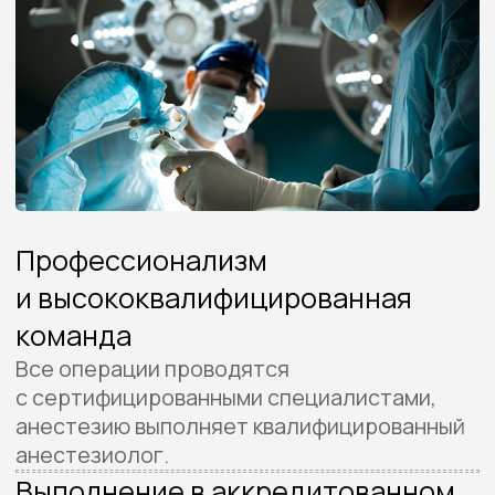
с сертифицированными специалистами,
анестезию выполняет квалифицированный
анестезиолог.
Выполнение в аккредитованном
операционном блоке
Операция проводится в лицензированной
клинике с соблюдением
санитарно‑эпидемиологических
стандартов UMC.
Строгие протоколы безопасности
Соблюдение международных стандартов
асептики, мониторинга пациента и ведения
анестезии на всех этапах.
Качественные материалы
Все импланты и расходные материалы —
с документами производителя
и сертификацией; номера партий
фиксируются в медкарте.
Непрерывный мониторинг
Параметры пациента контролируются до,
во время и сразу после вмешательства. При
отклонениях — незамедлительная реакция
команды.