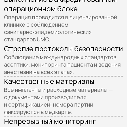
Документированное ведение
операции
Фото/видеофиксация по согласованию
пациента, подробный протокол операции
и запись использованных материалов.
План действий при
непредвиденных ситуациях
Чёткие алгоритмы реагирования
на интраоперационные осложнения
и доступ к реанимационным ресурсам.