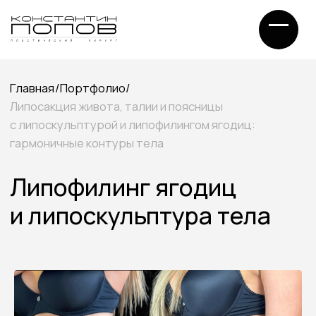
Главная
/
Портфолио
/
Липосакция живота, талии и поясницы
с липоскульптурой и липофилингом ягодиц:
гармоничные контуры тела
Липофилинг ягодиц
и липоскульптура тела