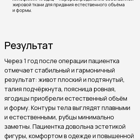
жировой ткани для придания естественного объёма
и формы.
Связаться со мной
8 (983) 304-33-04
konstantinpopov92@mail.ru
Навигация
Портфолио
Обо мне
Услуги
Отзывы