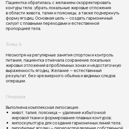
Пациентка обратилась с желанием скорректировать
контуры тела: убрать локальные жировые отложения
в области живота, талии и поясницы, а также подчеркнуть
форму ягодиц. Основная цель — создать гармоничный
силуэт с плавными переходами и естественной
пропорцией тела.
Точка А
Результат
Несмотря на регулярные занятия спортом и контроль
Через 1 год после операции пациентка
питания, пациентка отмечала сохранение локальных
отмечает стабильный и гармоничный
жировых отложений в проблемных зонах и недостаточную
выраженность ягодиц. Желание — естественный
результат: живот плоский и подтянутый,
результат, без чрезмерного объёма и видимых следов
талия подчёркнута, поясница ровная,
операции.
ягодицы приобрели естественный объём
и форму. Контуры тела выглядят плавными
и естественными, рубцы минимально
Операция
заметны. Пациентка довольна эстетикой
Выполнена комплексная липосакция:
фигуры, комфортом в одежде и повышенной
живот, талия, поясница — удаление избыточной
уверенностью в себе.
жировой ткани и формирование плавных контуров;
жипоскульптура для создания гармоничных линий тела;
липофилинг ягодиц — перераспределение собственной