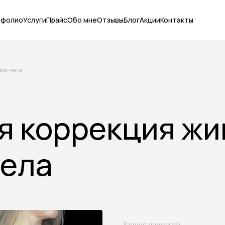
тфолио
Услуги
Прайс
Обо мне
Отзывы
Блог
Акции
Контакты
ров тела
я коррекция жи
тела
Запрос пациента