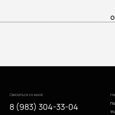
о
Связаться со мной
На
По
8 (983) 304-33-04
Ус