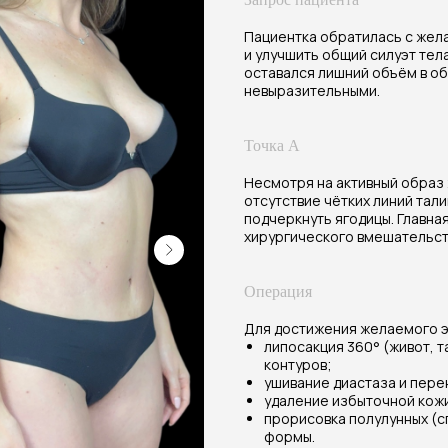
Пациентка обратилась с жел
и улучшить общий силуэт тела
оставался лишний объём в обл
невыразительными.
Точка А
Несмотря на активный образ 
отсутствие чётких линий тал
подчеркнуть ягодицы. Главна
хирургического вмешательств
Операция
Для достижения желаемого э
липосакция 360° (живот, 
контуров;
ушивание диастаза и пере
удаление избыточной кожи
прорисовка полулунных (с
формы.