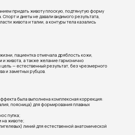
анием придать животу плоскую, подтянутую форму
. Спорт и диеты не давали видимого результата,
асти живота и талии, а контуры тела казались
жизни, пациентка отмечала дряблость кожи,
ии и живота, а также желание гармонично
я цель — естественный результат, без чрезмерного
а и заметных рубцов.
ффекта была выполнена комплексная коррекция:
талия, поясница) для формирования плавных
нос пупка;
 на животе;
пигелевых) линий для естественной анатомической