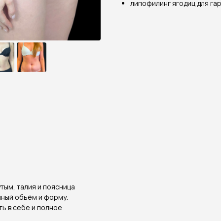
липофилинг ягодиц для га
тым, талия и поясница
нный объём и форму.
ь в себе и полное