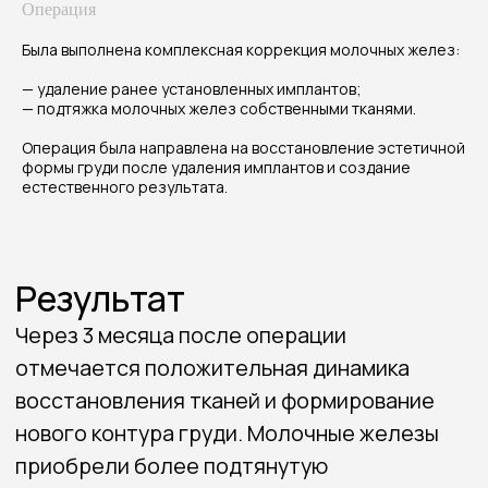
и соответствует ожиданиям пациентки.
Операция
Пациентка довольна изменениями
Была выполнена комплексная коррекция молочных желез:
и отмечает комфорт и уверенность в своем
внешнем виде.
— удаление ранее установленных имплантов;
Стоимость процедуры
— подтяжка молочных желез собственными тканями.
от 180 000 до 360 000 ₽
Операция была направлена на восстановление эстетичной
формы груди после удаления имплантов и создание
естественного результата.
Связаться со мной
8 (983) 304-33-04