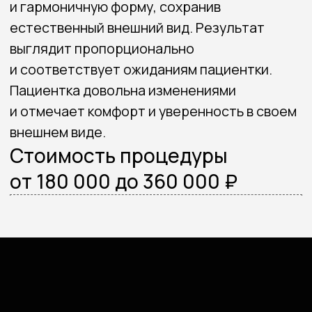
konstantinpopov92@mail.ru
Навигация
Портфолио
Обо мне
Услуги
Отзывы
Прайс
Акции
Блог
Контакты
Записаться на консультацию
Политика конфиденциальности
Согласие на обработку
персональных данных