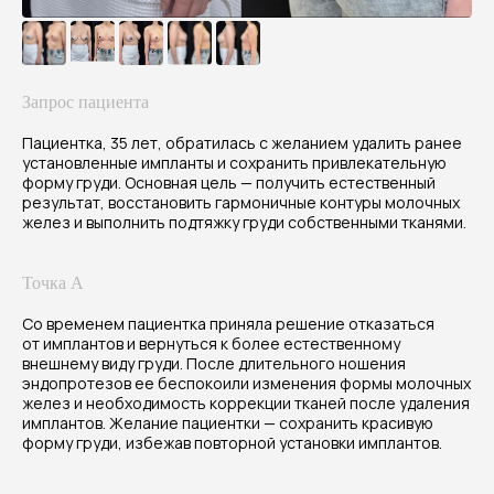
Запрос пациента
Пациентка, 35 лет, обратилась с желанием удалить ранее
установленные импланты и сохранить привлекательную
форму груди. Основная цель — получить естественный
результат, восстановить гармоничные контуры молочных
желез и выполнить подтяжку груди собственными тканями.
Результат
Точка А
Через 3 месяца после операции
Со временем пациентка приняла решение отказаться
отмечается положительная динамика
от имплантов и вернуться к более естественному
восстановления тканей и формирование
внешнему виду груди. После длительного ношения
эндопротезов ее беспокоили изменения формы молочных
нового контура груди. Молочные железы
желез и необходимость коррекции тканей после удаления
приобрели более подтянутую
имплантов. Желание пациентки — сохранить красивую
и гармоничную форму, сохранив
форму груди, избежав повторной установки имплантов.
естественный внешний вид. Результат
выглядит пропорционально